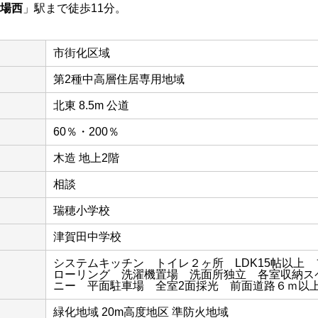
場西
」駅まで徒歩11分。
市街化区域
第2種中高層住居専用地域
北東 8.5m 公道
60％・200％
木造 地上2階
相談
瑞穂小学校
津賀田中学校
システムキッチン トイレ２ヶ所 LDK15帖以上
ローリング 洗濯機置場 洗面所独立 各室収納ス
ニー 平面駐車場 全室2面採光 前面道路６ｍ以
緑化地域 20m高度地区 準防火地域