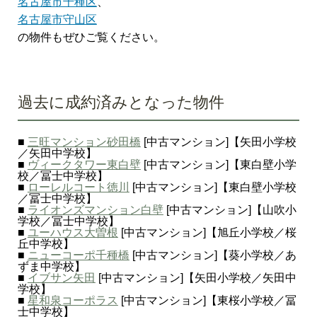
名古屋市千種区
、
名古屋市守山区
の物件もぜひご覧ください。
過去に成約済みとなった物件
■
三旺マンション砂田橋
[中古マンション]【矢田小学校
／矢田中学校】
■
ヴィークタワー東白壁
[中古マンション]【東白壁小学
校／冨士中学校】
■
ローレルコート徳川
[中古マンション]【東白壁小学校
／冨士中学校】
■
ライオンズマンション白壁
[中古マンション]【山吹小
学校／冨士中学校】
■
ユーハウス大曽根
[中古マンション]【旭丘小学校／桜
丘中学校】
■
ニューコーポ千種橋
[中古マンション]【葵小学校／あ
ずま中学校】
■
イブサン矢田
[中古マンション]【矢田小学校／矢田中
学校】
■
星和泉コーポラス
[中古マンション]【東桜小学校／冨
士中学校】