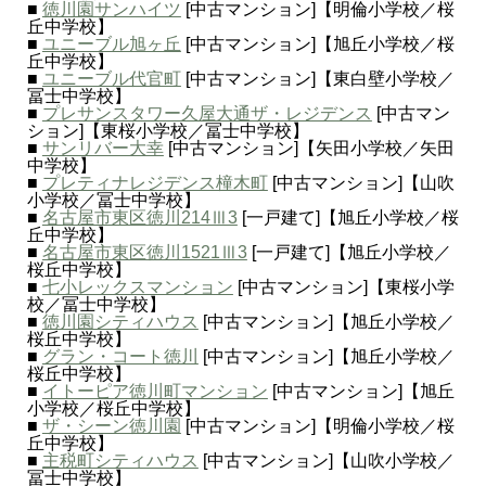
■
徳川園サンハイツ
[中古マンション]【明倫小学校／桜
丘中学校】
■
ユニーブル旭ヶ丘
[中古マンション]【旭丘小学校／桜
丘中学校】
■
ユニーブル代官町
[中古マンション]【東白壁小学校／
冨士中学校】
■
プレサンスタワー久屋大通ザ・レジデンス
[中古マン
ション]【東桜小学校／冨士中学校】
■
サンリバー大幸
[中古マンション]【矢田小学校／矢田
中学校】
■
プレティナレジデンス橦木町
[中古マンション]【山吹
小学校／冨士中学校】
■
名古屋市東区徳川214Ⅲ3
[一戸建て]【旭丘小学校／桜
丘中学校】
■
名古屋市東区徳川1521Ⅲ3
[一戸建て]【旭丘小学校／
桜丘中学校】
■
七小レックスマンション
[中古マンション]【東桜小学
校／冨士中学校】
■
徳川園シティハウス
[中古マンション]【旭丘小学校／
桜丘中学校】
■
グラン・コート徳川
[中古マンション]【旭丘小学校／
桜丘中学校】
■
イトーピア徳川町マンション
[中古マンション]【旭丘
小学校／桜丘中学校】
■
ザ・シーン徳川園
[中古マンション]【明倫小学校／桜
丘中学校】
■
主税町シティハウス
[中古マンション]【山吹小学校／
冨士中学校】