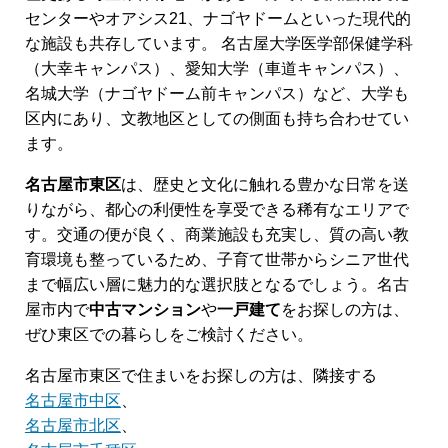
センターやオアシス21、ナゴヤドームといった現代的
な施設も共存しています。 名古屋大学医学部保健学科
（大幸キャンパス）、愛知大学（車道キャンパス）、
名城大学（ナゴヤドーム前キャンパス）など、大学も
区内にあり、文教地区としての側面も持ち合わせてい
ます。
名古屋市東区
は、歴史と文化に触れる豊かな日常を送
りながら、都心の利便性を享受できる稀有なエリアで
す。交通の便が良く、商業施設も充実し、質の高い教
育環境も整っているため、子育て世帯からシニア世代
まで幅広い層に魅力的な選択肢となるでしょう。名古
屋市内で
中古マンション
や
一戸建て
をお探しの方は、
ぜひ東区での暮らしをご検討ください。
名古屋市東区で住まいをお探しの方は、隣接する
名古屋市中区
、
名古屋市北区
、