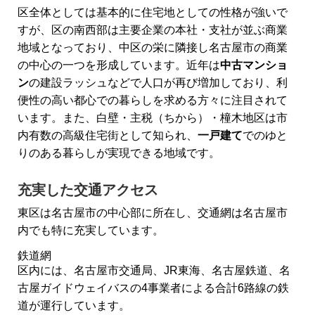
区全体としては基本的に住宅地としての性格が強いで
すが、区の南西部は主要企業の本社・支社が並ぶ商業
地域となっており、中区の栄に隣接し名古屋市の商業
の中心の一つを形成しています。近年は
中古マンショ
ン
の建設ラッシュなどで人口が再び増加しており、利
便性の高い都心での暮らしを求める方々に注目されて
います。また、白壁・主税（ちから）・橦木地区は市
内有数の高級住宅街として知られ、
一戸建て
でのゆと
りのある暮らしが実現できる地域です。
充実した交通アクセス
東区は名古屋市の中心部に所在し、交通網は名古屋市
内でも特に充実しています。
鉄道網
区内には、名古屋市交通局、JR東海、名古屋鉄道、名
古屋ガイドウェイバスの4事業者による合計6路線の鉄
道が運行しています。