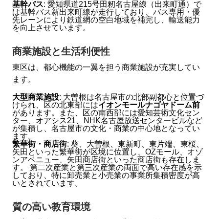
基幹バス
: 愛知県道215号田籾名古屋線（出来町通）で
は基幹バス新出来町線が走行しており、バス専用・優
先レーンにより鉄道網の空白地域を補完し、輸送能力
を向上させています。
商業施設と生活利便性
東区は、都心機能の一翼を担う商業施設が充実してい
ます。
大型商業施設
: 大曽根は名古屋市の北部副都心と位置づ
けられ、区の北東部には
イオンモールナゴヤドーム前
があります。また、区の南西部には愛知芸術文化セン
ター、オアシス21、NHK名古屋放送センタービルなど
が集積し、名古屋市の文化・商業の中心地となってい
ます。
繁華街・商店街
: 葵、大曽根、東新町、東片端、東桜、
矢田といった繁華街が区境に位置し、OZモール、オゾ
ンアベニュー、矢田商店街といった商店街も存在しま
す。 第二次産業と第三次産業の両面で高い存在感を示
しており、特に卸売業と小売業の事業所集積密度が高
いとされています。
質の高い教育環境