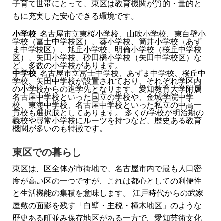
子育て世帯にとって、東区は教育機関が質的・量的と
もに充実した安心できる環境です。
小学校
: 名古屋市立東桜小学校、山吹小学校、東白壁小
学校（冨士中学校区）、葵小学校、筒井小学校（あず
ま中学校区）、旭丘小学校、明倫小学校（桜丘中学校
区）、矢田小学校、砂田橋小学校（矢田中学校区）な
ど、多数の小学校があります。
中学校
: 名古屋市立冨士中学校、あずま中学校、桜丘中
学校、矢田中学校が設置されており、それぞれ学区内
の小学校からの進学先となります。愛知教育大学附属
名古屋中学校といった国立の学校や、金城学院中学
校、東海中学校、名古屋中学校といった私立の中高一
貫校も選択肢としてあります。 多くの学校が明治期の
義校や尋常小学校にルーツを持つなど、歴史ある教育
機関が多いのも特徴です。
東区での暮らし
東区は、区全体が市街地で、名古屋市内で最も人口密
度が高い区の一つですが、これは都心としての利便性
と生活機能の集積を意味します。 江戸時代からの武家
屋敷の面影を残す「白壁・主税・橦木地区」のような
歴史ある町並み保存地区がある一方で、愛知芸術文化