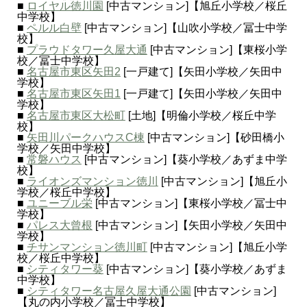
■
ロイヤル徳川園
[中古マンション]【旭丘小学校／桜丘
中学校】
■
ペルル白壁
[中古マンション]【山吹小学校／冨士中学
校】
■
プラウドタワー久屋大通
[中古マンション]【東桜小学
校／冨士中学校】
■
名古屋市東区矢田2
[一戸建て]【矢田小学校／矢田中
学校】
■
名古屋市東区矢田1
[一戸建て]【矢田小学校／矢田中
学校】
■
名古屋市東区大松町
[土地]【明倫小学校／桜丘中学
校】
■
矢田川パークハウスC棟
[中古マンション]【砂田橋小
学校／矢田中学校】
■
常磐ハウス
[中古マンション]【葵小学校／あずま中学
校】
■
ライオンズマンション徳川
[中古マンション]【旭丘小
学校／桜丘中学校】
■
ユニーブル栄
[中古マンション]【東桜小学校／冨士中
学校】
■
パレス大曾根
[中古マンション]【矢田小学校／矢田中
学校】
■
チサンマンション徳川町
[中古マンション]【旭丘小学
校／桜丘中学校】
■
シティタワー葵
[中古マンション]【葵小学校／あずま
中学校】
■
シティタワー名古屋久屋大通公園
[中古マンション]
【丸の内小学校／冨士中学校】