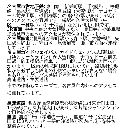
名古屋市営地下鉄
: 東山線（新栄町駅、千種駅）、桜通
線（高岳駅、車道駅）、名城線（大曽根駅、ナゴヤド
ーム前矢田駅、砂田橋駅）の3路線7駅があり、都心部
へのアクセスが容易です。栄駅や久屋大通駅（中
区）、千種駅（JRは千種区）なども利用可能です。
JR東海
: 中央本線の大曽根駅があり、春日井市や岐阜県
多治見市方面へのアクセスが確保されています。
名古屋鉄道
: 瀬戸線が栄町駅から森下駅、大曽根駅、矢
田駅を経由し、守山区・尾張旭市・瀬戸市方面へ運行
しています。
名古屋ガイドウェイバス
: ガイドウェイバス志段味線
（ゆとりーとライン）が大曽根駅、ナゴヤドーム前矢
田駅、砂田橋駅に停車し、守山区志段味地区方面へ向
かいます。 区内の地域間移動においては、路線網の形
状から必ずしも鉄道の利便性が良いとは言えない場合
もありますが、バス路線で補完されています。
高速道路・主要道路
車での移動もスムーズで、名古屋市内外へのアクセス
に優れています。
高速道路
: 名古屋高速道路都心環状線には東新町出口、
1号楠線には東片端入口があり、東片端ジャンクション
で両路線が交差します。
国道
: 国道19号（桜通の一部）、国道41号（空港線）、
国道153号といった主要幹線道路が区内に起点を持ち、
整備されています。