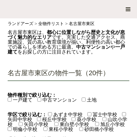
ランドアーズ
>
全物件リスト
>
名古屋市東区
【名古屋市東区】中古マンション / 一戸建て（建売・中古） 
名古屋市東区は、
都心に位置しながら歴史と文化が息
づく魅力的なエリア
です。充実した交通アクセス、商
業施設、質の高い教育環境が揃い、利便性の高い都心
での暮らしを求める方に最適。
中古マンション
や
一戸
建て
をお探しの方に注目されています。
名古屋市東区の物件一覧（20件）
物件種別で絞り込む：
一戸建て
中古マンション
土地
学区で絞り込む：
あずま中学校
冨士中学校
矢田中学校
桜丘中学校
葵小学校
山吹小学
校
矢田小学校
東白壁小学校
旭丘小学校
明倫小学校
東桜小学校
砂田橋小学校