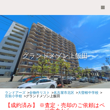
グランドメゾン上飯田
ランドアーズ
全物件リスト
名古屋市北区
大曽根中学校
宮前小学校
グランドメゾン上飯田
【成約済み】 ※査定・売却のご依頼はペ