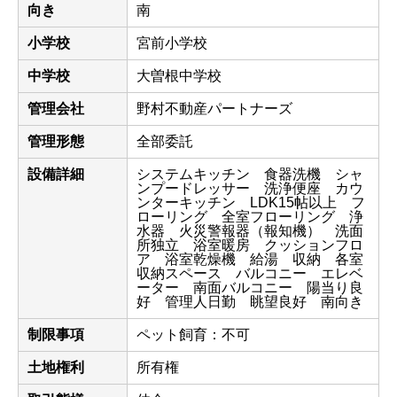
向き
南
小学校
宮前小学校
中学校
大曽根中学校
管理会社
野村不動産パートナーズ
管理形態
全部委託
設備詳細
システムキッチン 食器洗機 シャ
ンプードレッサー 洗浄便座 カウ
ンターキッチン LDK15帖以上 フ
ローリング 全室フローリング 浄
水器 火災警報器（報知機） 洗面
所独立 浴室暖房 クッションフロ
ア 浴室乾燥機 給湯 収納 各室
収納スペース バルコニー エレベ
ーター 南面バルコニー 陽当り良
好 管理人日勤 眺望良好 南向き
制限事項
ペット飼育：不可
土地権利
所有権