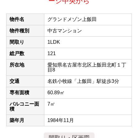
ージ中央から
物件名
グランドメゾン上飯田
物件種別
中古マンション
間取り
1LDK
総戸数
121
所在地
愛知県名古屋市北区上飯田北町１丁
目8
交通
名鉄小牧線「上飯田」駅徒歩3分
専有面積
60.89㎡
バルコニー面
7㎡
積
築年月
1984年11月
間取り・区画図