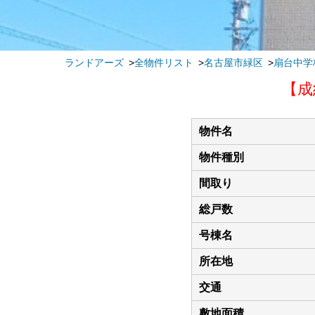
ランドアーズ
全物件リスト
名古屋市緑区
扇台中学
【成
物件名
物件種別
間取り
総戸数
号棟名
所在地
交通
敷地面積