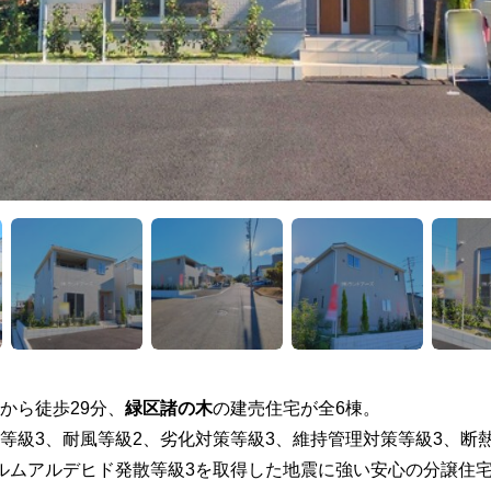
から徒歩29分、
緑区諸の木
の建売住宅が全6棟。
等級3、耐風等級2、劣化対策等級3、維持管理対策等級3、断
ルムアルデヒド発散等級3を取得した地震に強い安心の分譲住