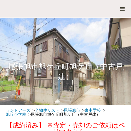
尾張旭市旭ケ丘町旭ケ丘（中古戸
建）
ランドアーズ
全物件リスト
尾張旭市
東中学校
旭丘小学校
尾張旭市旭ケ丘町旭ケ丘（中古戸建）
【成約済み】 ※査定・売却のご依頼はペ