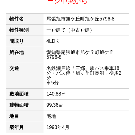
ージ中央から
物件名
尾張旭市旭ケ丘町旭ケ丘5796-8
物件種別
一戸建て（中古戸建）
間取り
4LDK
所在地
愛知県尾張旭市旭ケ丘町旭ケ丘
5796-8
交通
名鉄瀬戸線「三郷」駅バス乗車18
分・バス停「旭ヶ丘町長洞」徒歩2
分
車5分
敷地面積
140.88㎡
建物面積
99.36㎡
地目
宅地
築年月
1993年4月