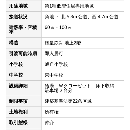
用途地域
第1種低層住居専用地域
接道状況
角地 ： 北 5.3m 公道、西 4.7m 公道
建蔽率・容積
60％・100％
率
構造
軽量鉄骨 地上2階
引渡可能時期
即入居可
小学校
旭丘小学校
中学校
東中学校
設備詳細
給湯 Ｗクローゼット 床下収納
駐車場２台分
制限事項
建築基準法第22条区域
土地権利
所有権
取引態様
仲介