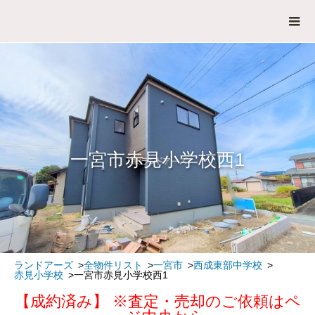
一宮市赤見小学校西1
ランドアーズ
全物件リスト
一宮市
西成東部中学校
赤見小学校
一宮市赤見小学校西1
【成約済み】 ※査定・売却のご依頼はペ