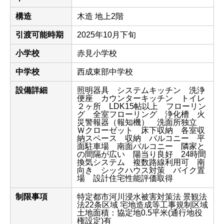
構造
木造 地上2階
引渡可能時期
2025年10月下旬
小学校
赤見小学校
中学校
西成東部中学校
設備詳細
照明器具 システムキッチン 洗浄
便座 カウンターキッチン トイレ
２ヶ所 LDK15帖以上 フローリン
グ 全室フローリング 浄化槽 火
災警報器（報知機） 洗面所独立
Ｗクローゼット 床下収納 各室収
納スペース 収納 バルコニー 平
面駐車場 南面バルコニー 隣家と
の間隔が広い 陽当り良好 24時間
換気システム 複数路線利用可 南
向き シックハウス対策 バイク置
場 設計住宅性能評価取得
制限事項
特定都市河川浸水被害対策法 景観法
法22条区域 宅地造成等工事規制区域
土地面積：協定地0.5平米(通行地役
権設定)有