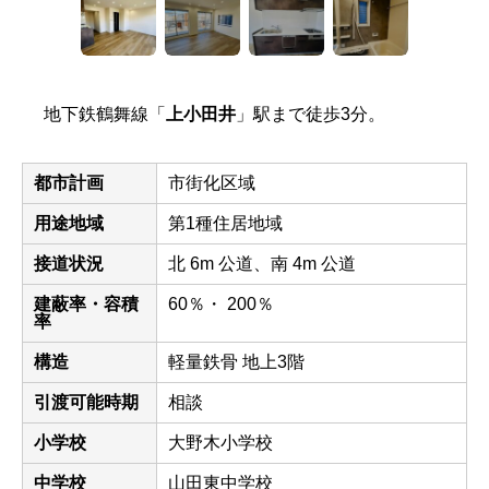
地下鉄鶴舞線「
上小田井
」駅まで徒歩3分。
都市計画
市街化区域
用途地域
第1種住居地域
接道状況
北 6m 公道、南 4m 公道
建蔽率・容積
60％・ 200％
率
構造
軽量鉄骨 地上3階
引渡可能時期
相談
小学校
大野木小学校
中学校
山田東中学校