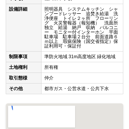
設備詳細
照明器具 システムキッチン シャ
ンプードレッサー 追焚き給湯 洗
浄便座 トイレ２ヶ所 フローリン
グ 火災警報器（報知機） 洗面所
独立 給湯 納戸 収納 バルコニ
ー モニター付インターホン 平面
駐車場 駐車場２台分 前面道路６
ｍ以上 瑕疵保険（国交省指定）保
証利用可・保証付
制限事項
準防火地域 31m高度地区 緑化地域
土地権利
所有権
取引態様
仲介
その他
都市ガス・公営水道・公共下水