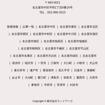
〒460-0021
名古屋市中区平和1丁目6番16号
TEL．052-990-3515
新着情報
記事一覧
名古屋市中区
名古屋市東区
名古屋市北区
名古屋市西区
名古屋市中村区
名古屋市中川区
名古屋市港区
名古屋市南区
名古屋市熱田区
名古屋市瑞穂区
名古屋市昭和区
名古屋市千種区
名古屋市守山区
名古屋市名東区
名古屋市天白区
名古屋市緑区
北名古屋市
清須市
稲沢市
一宮市
江南市
大口町
小牧市
犬山市
春日井市
瀬戸市
尾張旭市
長久手市
日進市
東郷町
あま市
大治町
蟹江町
津島市
弥富市
愛西市
大府市
東海市
半田市
常滑市
刈谷市
Copyright © 株式会社ランドアーズ