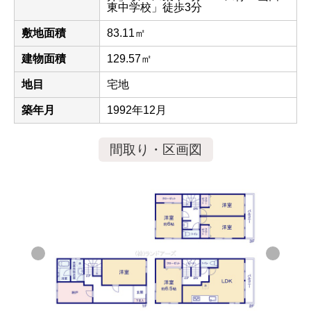
東中学校」徒歩3分
敷地面積
83.11㎡
建物面積
129.57㎡
地目
宅地
築年月
1992年12月
間取り・区画図