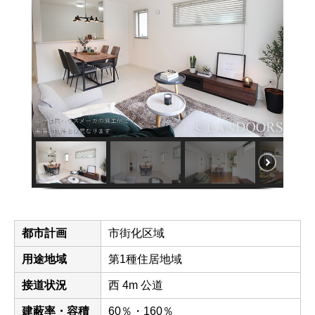
都市計画
市街化区域
用途地域
第1種住居地域
接道状況
西 4m 公道
建蔽率・容積
60％・160％