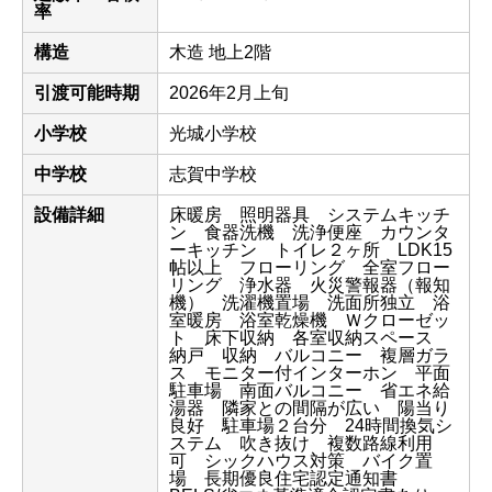
率
構造
木造 地上2階
引渡可能時期
2026年2月上旬
小学校
光城小学校
中学校
志賀中学校
設備詳細
床暖房 照明器具 システムキッチ
ン 食器洗機 洗浄便座 カウンタ
ーキッチン トイレ２ヶ所 LDK15
帖以上 フローリング 全室フロー
リング 浄水器 火災警報器（報知
機） 洗濯機置場 洗面所独立 浴
室暖房 浴室乾燥機 Ｗクローゼッ
ト 床下収納 各室収納スペース
納戸 収納 バルコニー 複層ガラ
ス モニター付インターホン 平面
駐車場 南面バルコニー 省エネ給
湯器 隣家との間隔が広い 陽当り
良好 駐車場２台分 24時間換気シ
ステム 吹き抜け 複数路線利用
可 シックハウス対策 バイク置
場 長期優良住宅認定通知書