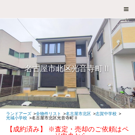
名古屋市北区光音寺町Ⅱ
ランドアーズ
全物件リスト
名古屋市北区
志賀中学校
光城小学校
名古屋市北区光音寺町Ⅱ
【成約済み】 ※査定・売却のご依頼はペ