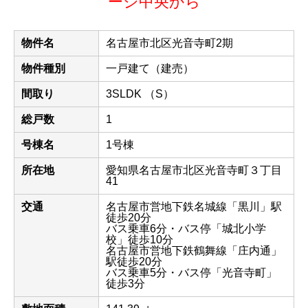
ージ中央から
物件名
名古屋市北区光音寺町2期
物件種別
一戸建て（建売）
間取り
3SLDK （S）
総戸数
1
号棟名
1号棟
所在地
愛知県名古屋市北区光音寺町３丁目
41
交通
名古屋市営地下鉄名城線「黒川」駅
徒歩20分
バス乗車6分・バス停「城北小学
校」徒歩10分
名古屋市営地下鉄鶴舞線「庄内通」
駅徒歩20分
バス乗車5分・バス停「光音寺町」
徒歩3分