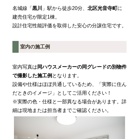
名城線「
黒川
」駅から徒歩20分、
北区光音寺町
に
建売住宅が限定1棟。
設計住宅性能評価を取得した安心の分譲住宅です。
室内の施工例
室内写真は
同ハウスメーカーの
同グレードの別物件
で撮影した施工例
となります。
設備や仕様はほぼ共通しているため、「実際に住ん
だときのイメージ」としてご活用ください！
※実際の色・仕様と一部異なる場合があります。詳
細は現地または担当者までご確認ください。