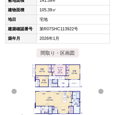
敷地面積
141.39㎡
建物面積
105.39㎡
地目
宅地
建築確認番号
第R07SHC113922号
築年月
2026年1月
間取り・区画図