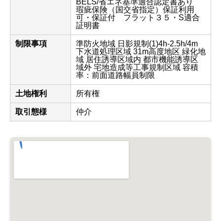
BELS/省エネ基準適合認定書あり
瑕疵保険（国交省指定）保証利用
可・保証付 フラット３５・S適合
証明書
制限事項
準防火地域 日影規制(1)4h-2.5h/4m
下水道処理区域 31m高度地区 緑化地
域 居住誘導区域内 都市機能誘導区
域外 宅地造成等工事規制区域 容積
率：前面道路幅員制限
土地権利
所有権
取引態様
仲介