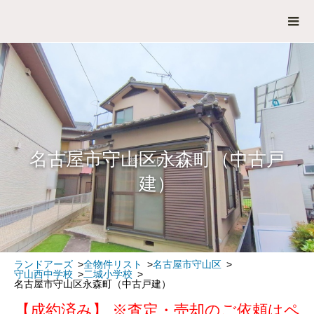
名古屋市守山区永森町（中古戸
建）
ランドアーズ
全物件リスト
名古屋市守山区
守山西中学校
二城小学校
名古屋市守山区永森町（中古戸建）
【成約済み】 ※査定・売却のご依頼はペ