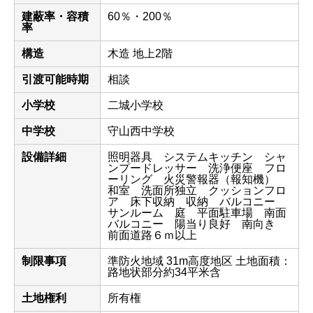
建蔽率・容積
60％・200％
率
構造
木造 地上2階
引渡可能時期
相談
小学校
二城小学校
中学校
守山西中学校
設備詳細
照明器具 システムキッチン シャ
ンプードレッサー 洗浄便座 フロ
ーリング 火災警報器（報知機）
和室 洗面所独立 クッションフロ
ア 床下収納 収納 バルコニー
サンルーム 庭 平面駐車場 南面
バルコニー 陽当り良好 南向き
前面道路６ｍ以上
制限事項
準防火地域 31m高度地区 土地面積：
路地状部分約34平米含
土地権利
所有権