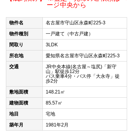
ージ中央から
物件名
名古屋市守山区永森町225-3
物件種別
一戸建て（中古戸建）
間取り
3LDK
所在地
愛知県名古屋市守山区永森町225-3
交通
JR中央本線(名古屋～塩尻)「新守
山」駅徒歩12分
バス乗車4分・バス停「大永寺」徒
歩2分
敷地面積
148.21㎡
建物面積
85.57㎡
地目
宅地
築年月
1981年2月