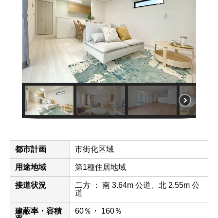
都市計画
市街化区域
用途地域
第1種住居地域
接道状況
二方 ： 南 3.64m 公道、北 2.55m 公
道
建蔽率・容積
60％・ 160％