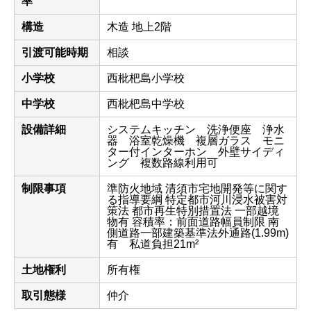
率
構造
木造 地上2階
引渡可能時期
相談
小学校
西枇杷島小学校
中学校
西枇杷島中学校
設備詳細
システムキッチン 洗浄便座 浄水
器 浴室乾燥機 複層ガラス モニ
ター付インターホン 外壁サイディ
ング 複数路線利用可
制限事項
準防火地域 清須市宅地開発等に関す
る指導要綱 特定都市河川浸水被害対
策法 都市再生特別措置法 一部越境
物有 容積率：前面道路幅員制限 南
側道路一部建築基準法外通路(1.99m)
有 私道負担21m²
土地権利
所有権
取引態様
仲介