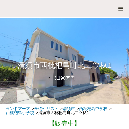
清須市西枇杷島町北二ツ杁1
3,190万円
ランドアーズ
全物件リスト
清須市
西枇杷島中学校
西枇杷島小学校
清須市西枇杷島町北二ツ杁1
【販売中】