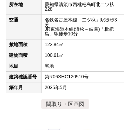
所在地
愛知県清須市西枇杷島町北二ツ杁
228
交通
名鉄名古屋本線「二ツ杁」駅徒歩3
分
JR東海道本線(浜松～岐阜)「枇杷
島」駅徒歩10分
敷地面積
122.84㎡
建物面積
100.61㎡
地目
宅地
建築確認番号
第R06SHC120510号
築年月
2025年5月
間取り・区画図