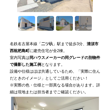
名鉄名古屋本線「
二ツ杁
」駅まで徒歩3分、
清須市
西枇杷島町
に建売住宅が全2棟。
室内写真は
同ハウスメーカーの
同グレードの別物件
で撮影した施工例
となります。
設備や仕様はほぼ共通しているため、「実際に住ん
だときのイメージ」としてご活用ください！
※実際の色・仕様と一部異なる場合があります。詳
細は現地または担当者までご確認ください。