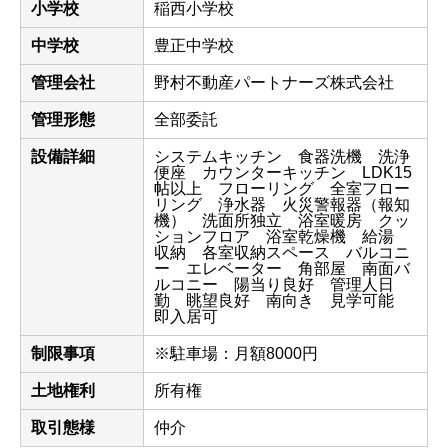
小学校
稲西小学校
中学校
豊正中学校
管理会社
野村不動産パートナーズ株式会社
管理形態
全部委託
設備詳細
システムキッチン 食器洗機 洗浄
便座 カウンターキッチン LDK15
帖以上 フローリング 全室フロー
リング 浄水器 火災警報器（報知
機） 洗面所独立 浴室暖房 クッ
ションフロア 浴室乾燥機 給湯
収納 各室収納スペース バルコニ
ー エレベーター 角部屋 南面バ
ルコニー 陽当り良好 管理人日
勤 眺望良好 南向き 見学可能
即入居可
制限事項
※駐車場：月額8000円
土地権利
所有権
取引態様
仲介