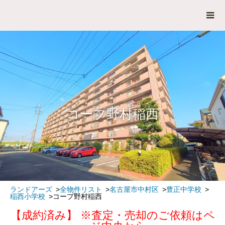
コープ野村稲西
ランドアーズ
全物件リスト
名古屋市中村区
豊正中学校
稲西小学校
コープ野村稲西
【成約済み】 ※査定・売却のご依頼はペ