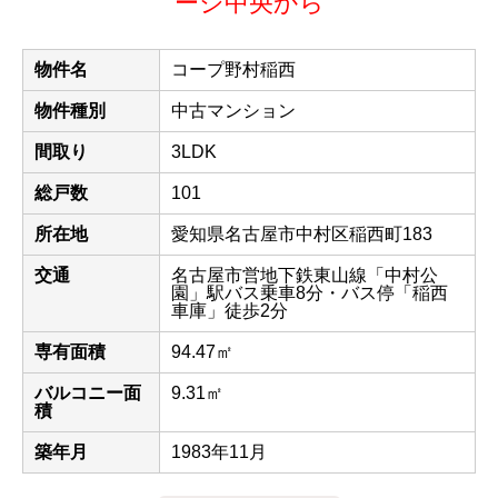
ージ中央から
物件名
コープ野村稲西
物件種別
中古マンション
間取り
3LDK
総戸数
101
所在地
愛知県名古屋市中村区稲西町183
交通
名古屋市営地下鉄東山線「中村公
園」駅バス乗車8分・バス停「稲西
車庫」徒歩2分
専有面積
94.47㎡
バルコニー面
9.31㎡
積
築年月
1983年11月