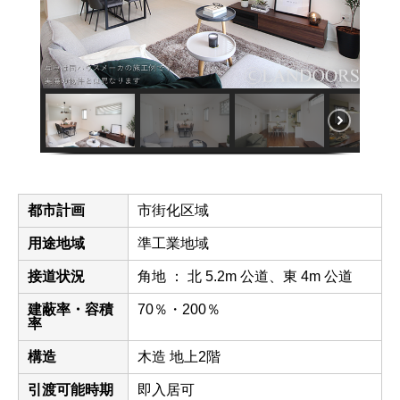
都市計画
市街化区域
用途地域
準工業地域
接道状況
角地 ： 北 5.2m 公道、東 4m 公道
建蔽率・容積
70％・200％
率
構造
木造 地上2階
引渡可能時期
即入居可