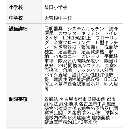
小学校
飯田小学校
中学校
大曽根中学校
設備詳細
照明器具 システムキッチン 洗浄
便座 カウンターキッチン トイレ
２ヶ所 LDK15帖以上 フローリン
グ 全室フローリング Ｌ型キッチ
ン 火災警報器（報知機） 洗面所
独立 浴室暖房 浴室乾燥機 収
納 バルコニー ガレージ 平面駐
車場 隣家との間隔が広い 陽当り
良好 24時間換気システム 全室2
面採光 角地 シックハウス対策
バイク置場 設計住宅性能評価取
得 建設住宅性能評価取得 BELS/
省エネ基準適合認定書あり 即入居
可
制限事項
景観法 名古屋市都市景観条例 都市
緑地法 緑化地域 名古屋市中高層建
築物の建築に係る紛争の予防及び調
整等に関する条例 建ぺい率：準防火
地域内の準耐火建築物 建物面積：1
階車庫面積約11.42平米含