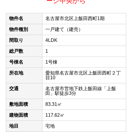
ージ中央から
物件名
名古屋市北区上飯田西町1期
物件種別
一戸建て（建売）
間取り
4LDK
総戸数
1
号棟名
1号棟
所在地
愛知県名古屋市北区上飯田西町２丁
目10
交通
名古屋市営地下鉄上飯田線「上飯
田」駅徒歩3分
敷地面積
83.31㎡
建物面積
117.62㎡
地目
宅地