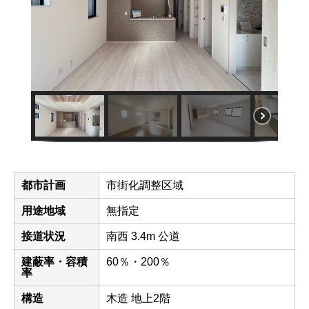
都市計画
市街化調整区域
用途地域
無指定
接道状況
南西 3.4m 公道
建蔽率・容積
60％・200％
率
構造
木造 地上2階