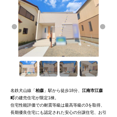
名鉄犬山線「
柏森
」駅から徒歩18分、
江南市江森
町
の建売住宅が限定1棟。
住宅性能評価での耐震等級は最高等級の3を取得、
長期優良住宅にも認定された安心の分譲住宅、お引