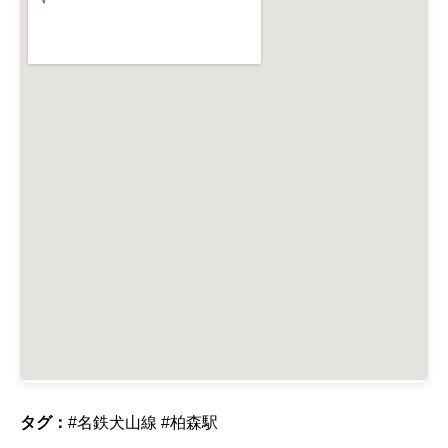
タグ：
#名鉄犬山線
#柏森駅