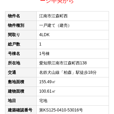
ージ中央から
物件名
江南市江森町西
物件種別
一戸建て（建売）
間取り
4LDK
総戸数
1
号棟名
1号棟
所在地
愛知県江南市江森町西138
交通
名鉄犬山線「柏森」駅徒歩18分
敷地面積
155.49㎡
建物面積
100.61㎡
地目
宅地
建築確認番号
第KS125-0410-53016号