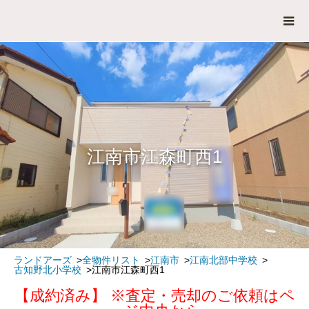
江南市江森町西1
ランドアーズ
全物件リスト
江南市
江南北部中学校
古知野北小学校
江南市江森町西1
【成約済み】 ※査定・売却のご依頼はペ