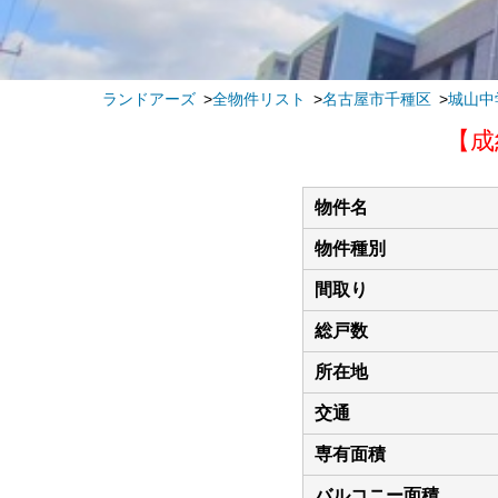
ランドアーズ
全物件リスト
名古屋市千種区
城山中
【成
物件名
物件種別
間取り
総戸数
所在地
交通
専有面積
バルコニー面積