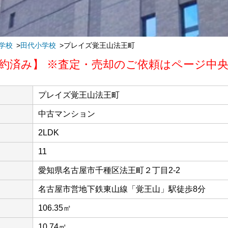
学校
田代小学校
プレイズ覚王山法王町
約済み】 ※査定・売却のご依頼はページ中
プレイズ覚王山法王町
中古マンション
2LDK
11
愛知県名古屋市千種区法王町２丁目2-2
名古屋市営地下鉄東山線「覚王山」駅徒歩8分
106.35㎡
10.74㎡