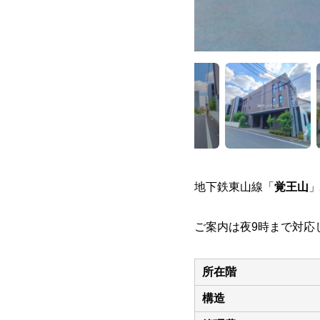
地下鉄東山線「
覚王山
」
ご案内は夜9時まで対応
所在階
構造