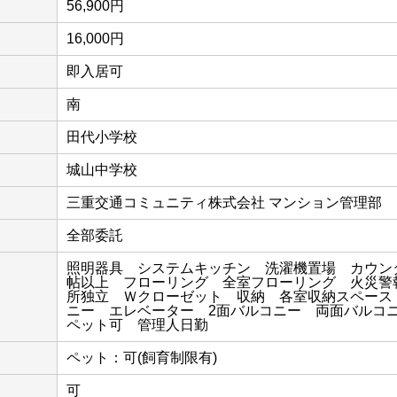
56,900円
16,000円
即入居可
南
田代小学校
城山中学校
三重交通コミュニティ株式会社 マンション管理部
全部委託
照明器具 システムキッチン 洗濯機置場 カウンタ
帖以上 フローリング 全室フローリング 火災警
所独立 Ｗクローゼット 収納 各室収納スペース
ニー エレベーター 2面バルコニー 両面バル
ペット可 管理人日勤
ペット：可(飼育制限有)
可