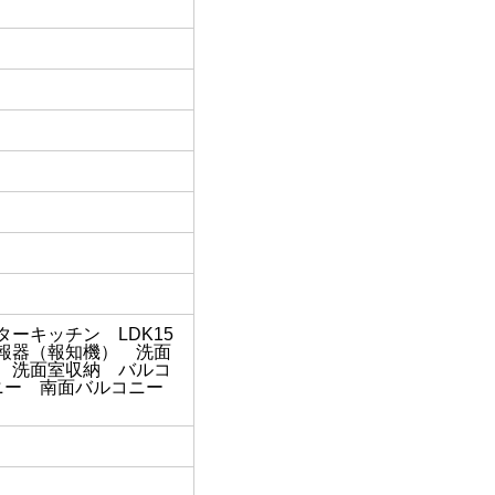
ーキッチン LDK15
報器（報知機） 洗面
 洗面室収納 バルコ
コニー 南面バルコニー