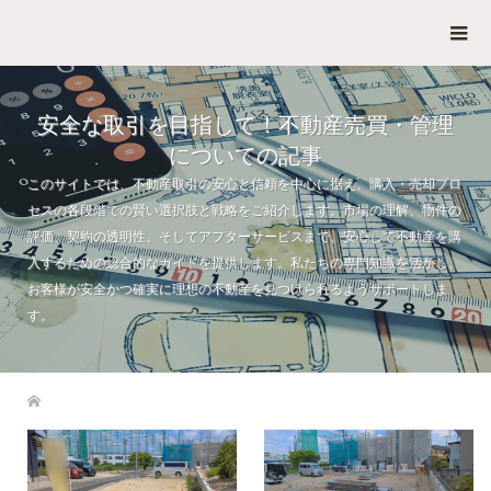
安全な取引を目指して！不動産売買・管理
についての記事
このサイトでは、不動産取引の安心と信頼を中心に据え、購入・売却プロ
セスの各段階での賢い選択肢と戦略をご紹介します。市場の理解、物件の
評価、契約の透明性、そしてアフターサービスまで、安心して不動産を購
入するための総合的なガイドを提供します。私たちの専門知識を活かし、
お客様が安全かつ確実に理想の不動産を見つけられるようサポートしま
す。