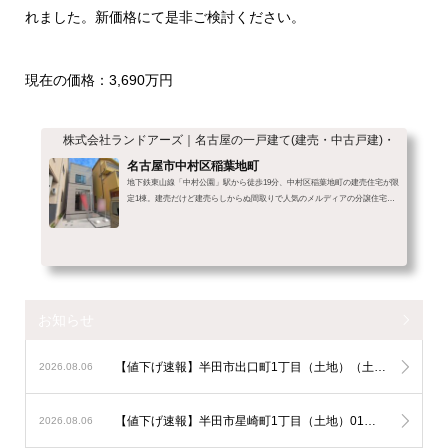
れました。新価格にて是非ご検討ください。
現在の価格：3,690万円
株式会社ランドアーズ｜名古屋の一戸建て(建売・中古戸建)・中古マン
名古屋市中村区稲葉地町
地下鉄東山線「中村公園」駅から徒歩19分、中村区稲葉地町の建売住宅が限
定1棟。建売だけど建売らしからぬ間取りで人気のメルディアの分譲住宅で
す。 おすすめポイント「同じ家は、つくらない」をコンセプトに建売らし
からぬ攻めたデザインが魅力のメルディアの分譲住宅。完成前に売れてしま
うことも多いのは、設計士によるプレゼンテーションで物件の詳細まで説明
を受けられるから。この物件気になるな、でもどんな家が建つのか不安って
方は、ショールームでのプレゼンテーションをご予約いたしますので、お気
軽にご連絡ください。2SL...
お知らせ
【値下げ速報】半田市出口町1丁目（土地）（土地）が50万円ダウン！
2026.08.06
【値下げ速報】半田市星崎町1丁目（土地）01（土地）が50万円ダウン！
2026.08.06