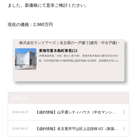
ました。新価格にて是非ご検討ください。
現在の価格：2,980万円
株式会社ランドアーズ｜名古屋の一戸建て(建売・中古戸建)・中古マン
東海市富木島町東長口1
JR東海道本線「大府」駅から車で9分、東海市富木島町の建売住宅が全3
棟。住宅性能評価での耐震等級は最高等級の3を取得、長期優良住宅にも認
定された安心の分譲住宅、お引渡しから10年間で4回の定期点検があり、ア
フターサービスも充実しています。 室内の施工例室内写真は同ハウスメー
カーの同グレードの別物件で撮影した施工例となります。設備や仕様はほぼ
共通しているため、「実際に住んだときのイメージ」としてご活用くださ
い！※実際の色・仕様と一部異なる場合があります。詳細は現地または担当
者までご確認ください。
お知らせ
【成約情報】山手通シティハウス（中古マンション）が販売終了
2026.08.07
【成約情報】名古屋市守山区上志段味Ⅵ2（新築一戸建て）が販売終了
2026.08.07